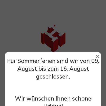
×
Für Sommerferien sind wir von 09.
August bis zum 16. August
EXPO RIVA HOTEL A RIVA DEL GARDA
geschlossen.
(TN)
Wir wünschen Ihnen schone