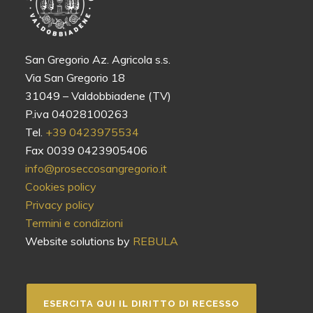
San Gregorio Az. Agricola s.s.
Via San Gregorio 18
31049 – Valdobbiadene (TV)
P.iva 04028100263
Tel.
+39 0423975534
Fax 0039 0423905406
info@proseccosangregorio.it
Cookies policy
Privacy policy
Termini e condizioni
Website solutions by
REBULA
ESERCITA QUI IL DIRITTO DI RECESSO