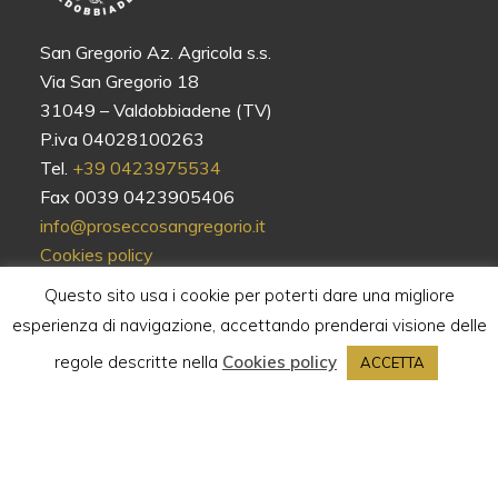
San Gregorio Az. Agricola s.s.
Via San Gregorio 18
31049 – Valdobbiadene (TV)
P.iva 04028100263
Tel.
+39 0423975534
Fax 0039 0423905406
info@proseccosangregorio.it
Cookies policy
Privacy policy
Questo sito usa i cookie per poterti dare una migliore
Termini e condizioni
esperienza di navigazione, accettando prenderai visione delle
Website solutions by
REBULA
regole descritte nella
Cookies policy
ACCETTA
ESERCITA QUI IL DIRITTO DI RECESSO