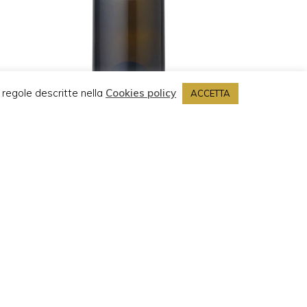
 regole descritte nella
Cookies policy
ACCETTA
PROSECCO TRANQUILLO D.O.C.G.
€
9,50