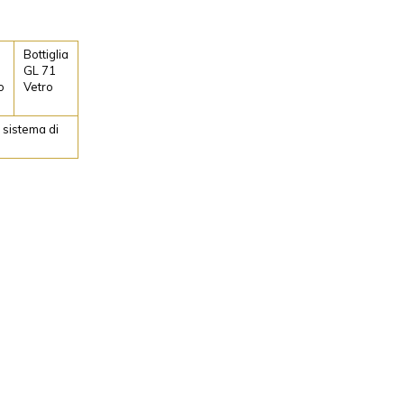
Bottiglia
GL 71
o
Vetro
l sistema di