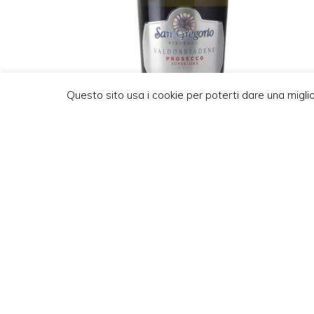
Questo sito usa i cookie per poterti dare una migli
PROSECCO SUPERIORE BRUT
“RISVEGLIO” D.O.C.G.
€
10,50
San Gregorio Az. Agricola s.s.
Via San Gregorio 18