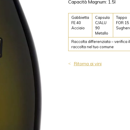
Capacità Magnum: 1.5l
Gabbietta
Capsula
Tappo
FE 40
C/ALU
FOR 15
Acciaio
90
Sugher
Metallo
Raccolta differenziata – verifica i
raccolta nel tuo comune
Ritorna ai vini