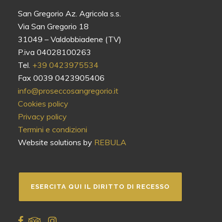
San Gregorio Az. Agricola s.s.
Via San Gregorio 18
31049 – Valdobbiadene (TV)
P.iva 04028100263
Tel.
+39 0423975534
Fax 0039 0423905406
info@proseccosangregorio.it
Cookies policy
Privacy policy
Termini e condizioni
Website solutions by
REBULA
ESERCITA QUI IL DIRITTO DI RECESSO