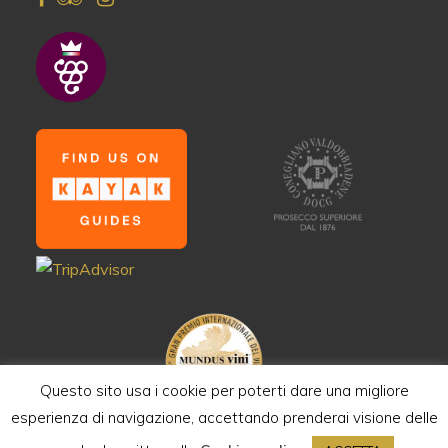
Questo sito usa i cookie per poterti dare una migliore
esperienza di navigazione, accettando prenderai visione delle