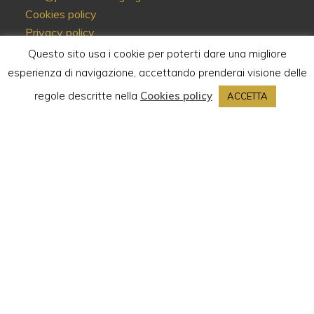
Cookies policy
Privacy policy
Termini e condizioni
Questo sito usa i cookie per poterti dare una migliore
Website solutions by
REBULA
esperienza di navigazione, accettando prenderai visione delle
regole descritte nella
Cookies policy
ACCETTA
ESERCITA QUI IL DIRITTO DI RECESSO